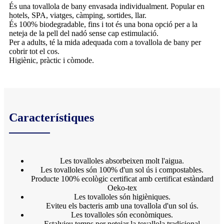
És una tovallola de bany envasada individualment. Popular en
hotels, SPA, viatges, càmping, sortides, llar.
És 100% biodegradable, fins i tot és una bona opció per a la
neteja de la pell del nadó sense cap estimulació.
Per a adults, té la mida adequada com a tovallola de bany per
cobrir tot el cos.
Higiènic, pràctic i còmode.
Característiques
Les tovalloles absorbeixen molt l'aigua.
Les tovalloles són 100% d'un sol ús i compostables.
Producte 100% ecològic certificat amb certificat estàndard
Oeko-tex
Les tovalloles són higièniques.
Eviteu els bacteris amb una tovallola d'un sol ús.
Les tovalloles són econòmiques.
Estalvieu temps per netejar la tovallola tradicional