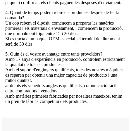
paquet i confirmar, els clients paguen les despeses d'enviament.
4. Quant de temps podem rebre els productes després de fer la
comanda?
Un cop rebem el dipòsit, comencem a preparar les matèries
primeres i els materials d'envasament, i comencem la producció,
que normalment triga entre 15 i 20 dies.
Si es tracta d'un paquet OEM especial, el termini de lliurament
serà de 30 dies.
5. Quin és el vostre avantatge entre tants proveïdors?
Amb 17 anys d'experiència en producció, controlem estrictament
la qualitat de tots els productes.
Amb el suport d'enginyers qualificats, totes les nostres màquines
es reparen per obtenir una major capacitat de producció i una
millor qualitat.
amb tots els venedors anglesos qualificats, comunicació fàcil
entre compradors i venedors.
Amb matèries primeres fabricades per nosaltres mateixos, tenim
un preu de fàbrica competitiu dels productes.