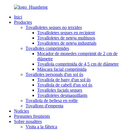
Inici
Productes
Tovalloletes seques no teixides
Tovalloletes seques en recipient
Tovalloletes de neteja multiusos
Tovalloletes de neteja industrials
Tovalloles comprimides
Mocador de monedes comprimit de 2 cm de
diàmetre
Tovallola comprimida de 4,5 cm de diàmetre
Màscara facial comprimida
Tovalloles personals d'un sol ús
Tovallola de bany d'un sol ús
Tovallola de cabell d'un sol ús
Tovalloles facials seques
Tovalloletes desmaquillants
Tovallola de bellesa en rotlle
Tovallons d'empenta
Notícies
Preguntes freqüents
Sobre nosaltres
Visita a la fàbrica