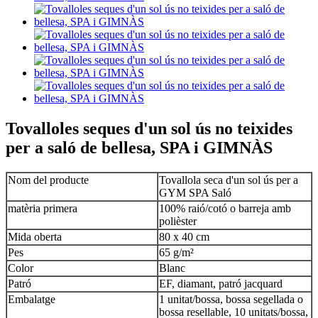
Tovalloles seques d'un sol ús no teixides
per a saló de bellesa, SPA i GIMNÀS
Nom del producte
Tovallola seca d'un sol ús per a
GYM SPA Saló
matèria primera
100% raió/cotó o barreja amb
polièster
Mida oberta
80 x 40 cm
Pes
65 g/m²
Color
Blanc
Patró
EF, diamant, patró jacquard
Embalatge
1 unitat/bossa, bossa segellada o
bossa resellable, 10 unitats/bossa,