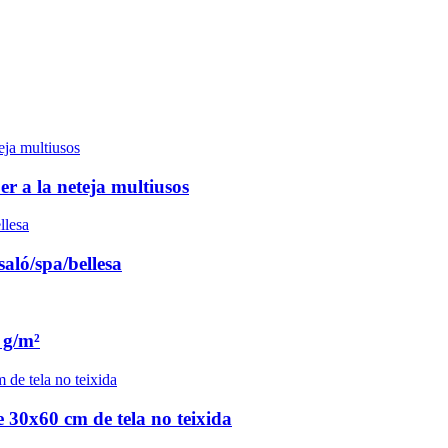
er a la neteja multiusos
saló/spa/bellesa
 g/m²
e 30x60 cm de tela no teixida