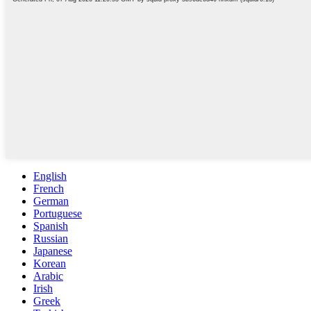
English
French
German
Portuguese
Spanish
Russian
Japanese
Korean
Arabic
Irish
Greek