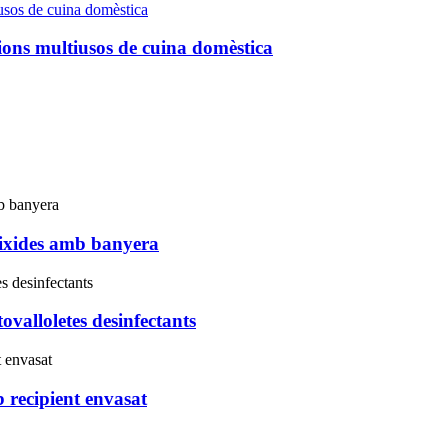
cions multiusos de cuina domèstica
teixides amb banyera
ovalloletes desinfectants
 recipient envasat