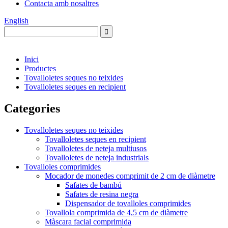
Contacta amb nosaltres
English
Inici
Productes
Tovalloletes seques no teixides
Tovalloletes seques en recipient
Categories
Tovalloletes seques no teixides
Tovalloletes seques en recipient
Tovalloletes de neteja multiusos
Tovalloletes de neteja industrials
Tovalloles comprimides
Mocador de monedes comprimit de 2 cm de diàmetre
Safates de bambú
Safates de resina negra
Dispensador de tovalloles comprimides
Tovallola comprimida de 4,5 cm de diàmetre
Màscara facial comprimida