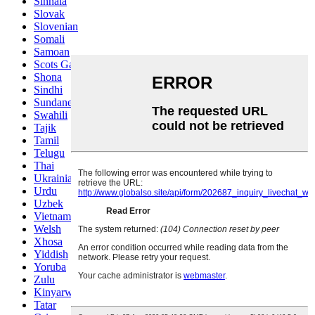
Sinhala
Slovak
Slovenian
Somali
Samoan
Scots Gaelic
Shona
Sindhi
Sundanese
Swahili
Tajik
Tamil
Telugu
Thai
Ukrainian
Urdu
Uzbek
Vietnamese
Welsh
Xhosa
Yiddish
Yoruba
Zulu
Kinyarwanda
Tatar