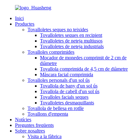
Inici
Productes
Tovalloletes seques no teixides
Tovalloletes seques en recipient
Tovalloletes de neteja multiusos
Tovalloletes de neteja industrials
Tovalloles comprimides
Mocador de monedes comprimit de 2 cm de
diàmetre
Tovallola comprimida de 4,5 cm de diàmetre
Màscara facial comprimida
Tovalloles personals d'un sol ús
Tovallola de bany d'un sol ús
Tovallola de cabell d'un sol ús
Tovalloles facials seques
Tovalloletes desmaquillants
Tovallola de bellesa en rotlle
Tovallons d'empenta
Notícies
Preguntes freqüents
Sobre nosaltres
Visita a la fàbrica