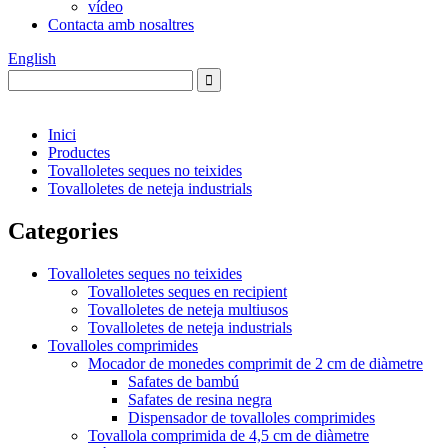
vídeo
Contacta amb nosaltres
English
Inici
Productes
Tovalloletes seques no teixides
Tovalloletes de neteja industrials
Categories
Tovalloletes seques no teixides
Tovalloletes seques en recipient
Tovalloletes de neteja multiusos
Tovalloletes de neteja industrials
Tovalloles comprimides
Mocador de monedes comprimit de 2 cm de diàmetre
Safates de bambú
Safates de resina negra
Dispensador de tovalloles comprimides
Tovallola comprimida de 4,5 cm de diàmetre