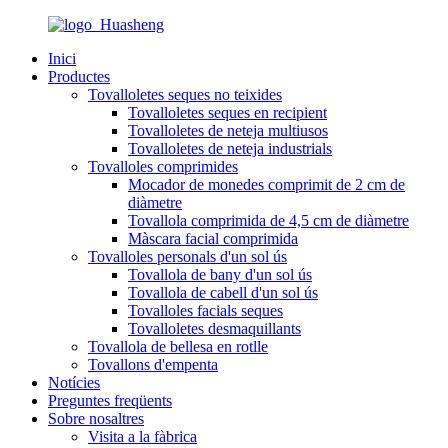
Inici
Productes
Tovalloletes seques no teixides
Tovalloletes seques en recipient
Tovalloletes de neteja multiusos
Tovalloletes de neteja industrials
Tovalloles comprimides
Mocador de monedes comprimit de 2 cm de
diàmetre
Tovallola comprimida de 4,5 cm de diàmetre
Màscara facial comprimida
Tovalloles personals d'un sol ús
Tovallola de bany d'un sol ús
Tovallola de cabell d'un sol ús
Tovalloles facials seques
Tovalloletes desmaquillants
Tovallola de bellesa en rotlle
Tovallons d'empenta
Notícies
Preguntes freqüents
Sobre nosaltres
Visita a la fàbrica