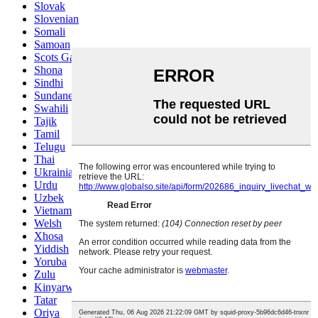
Slovak
Slovenian
Somali
Samoan
Scots Gaelic
Shona
Sindhi
Sundanese
Swahili
Tajik
Tamil
Telugu
Thai
Ukrainian
Urdu
Uzbek
Vietnamese
Welsh
Xhosa
Yiddish
Yoruba
Zulu
Kinyarwanda
Tatar
Oriya