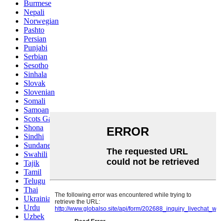
Burmese
Nepali
Norwegian
Pashto
Persian
Punjabi
Serbian
Sesotho
Sinhala
Slovak
Slovenian
Somali
Samoan
Scots Gaelic
Shona
Sindhi
Sundanese
Swahili
Tajik
Tamil
Telugu
Thai
Ukrainian
Urdu
Uzbek