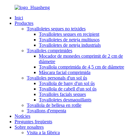
Inici
Productes
Tovalloletes seques no teixides
Tovalloletes seques en recipient
Tovalloletes de neteja multiusos
Tovalloletes de neteja industrials
Tovalloles comprimides
Mocador de monedes comprimit de 2 cm de
diàmetre
Tovallola comprimida de 4,5 cm de diàmetre
Màscara facial comprimida
Tovalloles personals d'un sol ús
Tovallola de bany d'un sol ús
Tovallola de cabell d'un sol ús
Tovalloles facials seques
Tovalloletes desmaquillants
Tovallola de bellesa en rotlle
Tovallons d'empenta
Notícies
Preguntes freqüents
Sobre nosaltres
Visita a la fàbrica