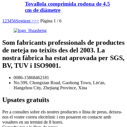
Tovallola comprimida rodona de 4,5
cm de diàmetre
1
2
3
4
5
6
Següent >
>>
Pàgina 1 / 6
Som fabricants professionals de productes
de neteja no teixits des del 2003. La
nostra fàbrica ha estat aprovada per SGS,
BV, TUV i ISO9001.
0086-15868462181
No.599, Chongxian Road, Gaohong Town, Lin'an,
Hangzhou City, Zhejiang Province, Xina
Upsates gratuïts
Per a consultes sobre els nostres productes o llista de preus, deixeu-
nos el vostre correu electrònic i ens posarem en contacte amb
vosaltres en un termini de 8 hores.