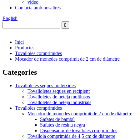
vídeo
Contacta amb nosaltres
English
Inici
Productes
Tovalloles comprimides
Mocador de monedes comprimit de 2 cm de diàmetre
Categories
Tovalloletes seques no teixides
Tovalloletes seques en recipient
Tovalloletes de neteja multiusos
Tovalloletes de neteja industrials
Tovalloles comprimides
Mocador de monedes comprimit de 2 cm de diàmetre
Safates de bambú
Safates de resina negra
Dispensador de tovalloles comprimides
Tovallola comprimida de 4,5 cm de diàmetre