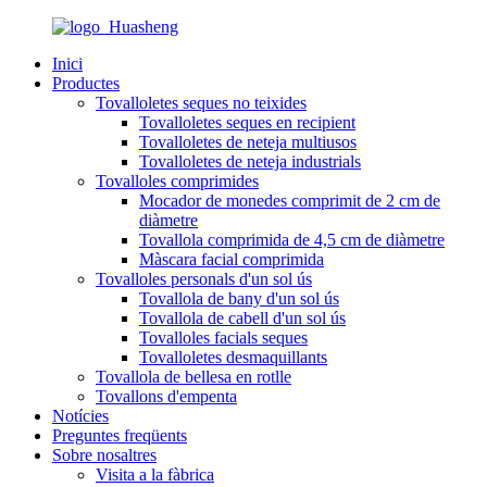
Inici
Productes
Tovalloletes seques no teixides
Tovalloletes seques en recipient
Tovalloletes de neteja multiusos
Tovalloletes de neteja industrials
Tovalloles comprimides
Mocador de monedes comprimit de 2 cm de
diàmetre
Tovallola comprimida de 4,5 cm de diàmetre
Màscara facial comprimida
Tovalloles personals d'un sol ús
Tovallola de bany d'un sol ús
Tovallola de cabell d'un sol ús
Tovalloles facials seques
Tovalloletes desmaquillants
Tovallola de bellesa en rotlle
Tovallons d'empenta
Notícies
Preguntes freqüents
Sobre nosaltres
Visita a la fàbrica