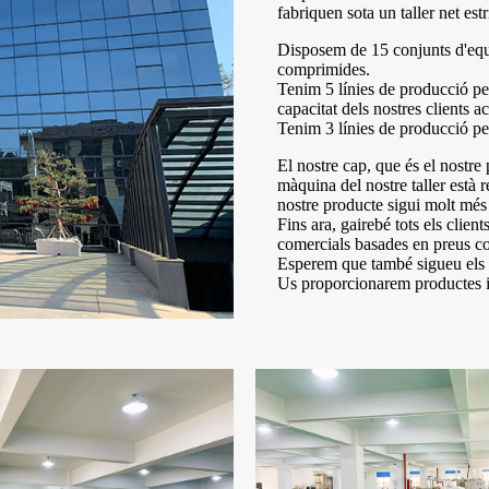
fabriquen sota un taller net estr
Disposem de 15 conjunts d'equi
comprimides.
Tenim 5 línies de producció per 
capacitat dels nostres clients 
Tenim 3 línies de producció per
El nostre cap, que és el nostre
màquina del nostre taller està 
nostre producte sigui molt més
Fins ara, gairebé tots els clien
comercials basades en preus com
Esperem que també sigueu els n
Us proporcionarem productes i s