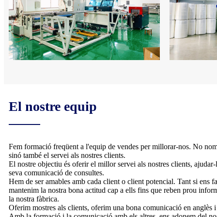
El nostre equip
Fem formació freqüent a l'equip de vendes per millorar-nos. No nom
sinó també el servei als nostres clients.
El nostre objectiu és oferir el millor servei als nostres clients, ajuda
seva comunicació de consultes.
Hem de ser amables amb cada client o client potencial. Tant si ens 
mantenim la nostra bona actitud cap a ells fins que reben prou infor
la nostra fàbrica.
Oferim mostres als clients, oferim una bona comunicació en anglès i
Amb la formació i la comunicació amb els altres, ens adonem del nos