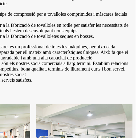
icte.
ps de compressió per a tovalloles comprimides i màscares facials
a la fabricació de tovalloles en rotlle per satisfer les necessitats de
actuals i estem desenvolupant nous equips.
 a la fabricació de tovalloletes seques en bosses.
 pare, és un professional de totes les màquines, per això cada
reparada per ell mateix amb característiques úniques. Això fa que el
 agradable i amb una alta capacitat de producció.
ts són els nostres socis comercials a llarg termini. Establim relacions
petitius, bona qualitat, terminis de lliurament curts i bon servei.
ostres socis!
erveis satisfets.