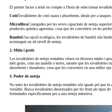
El primer factor a tenir en compte a l'hora de seleccionar tovallole
Cotó
Tovalloletes de cotó suaus i absorbents, ideals per a tasques
Microfibra
Conegudes per les seves capacitats de neteja superiors,
productes químics agressius, cosa que les converteix en les preferi
Bambú
Una opció ecològica, les tovalloletes de bambú són biode
aconseguir un alt nivell de neteja.
2. Mida i gruix
Les tovalloletes de neteja rentables vénen en diverses mides i gr
més grans, com ara taulells o terres, mentre que les tovalloletes m
absorbents i duradores, cosa que les converteix en una millor opci
3. Poder de neteja
No totes les tovalloletes de neteja rentables són iguals pel que f
versàtils. Busca tovalloletes dissenyades per fer front als tipus d
formulades específicament per a una neteja intensiva.