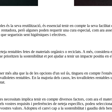
les és la seva reutilització, és essencial tenir en compte la seva facilit
a rentadora, però algunes poden requerir una cura especial, com ara asseca
 que segueixin sent higièniques i efectives.
 neteja rentables fetes de materials orgànics o reciclats. A més, considera
rioritzen la sostenibilitat et pot ajudar a tenir un impacte positiu en el
t ser més alta que la de les opcions d'un sol ús, tingueu en compte l'estal
alloletes rentables. En la majoria dels casos, les tovalloletes rentables
tat.
res necessitats implica tenir en compte diversos factors, com ara el material
 els vostres requisits i preferències de neteja específics, podeu seleccion
ostres valors. Adopteu el canvi cap a la sostenibilitat i gaudiu dels benef