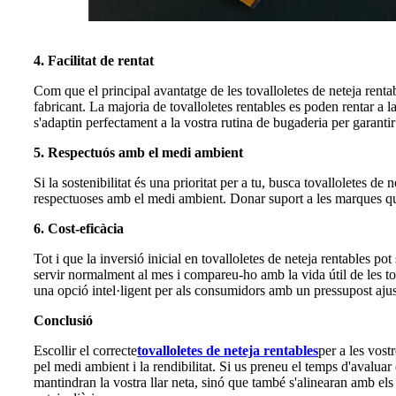
4. Facilitat de rentat
Com que el principal avantatge de les tovalloletes de neteja rentab
fabricant. La majoria de tovalloletes rentables es poden rentar a l
s'adaptin perfectament a la vostra rutina de bugaderia per garantir
5. Respectuós amb el medi ambient
Si la sostenibilitat és una prioritat per a tu, busca tovalloletes de
respectuoses amb el medi ambient. Donar suport a les marques que p
6. Cost-eficàcia
Tot i que la inversió inicial en tovalloletes de neteja rentables po
servir normalment al mes i compareu-ho amb la vida útil de les tov
una opció intel·ligent per als consumidors amb un pressupost ajus
Conclusió
Escollir el correcte
tovalloletes de neteja rentables
per a les vost
pel medi ambient i la rendibilitat. Si us preneu el temps d'avaluar
mantindran la vostra llar neta, sinó que també s'alinearan amb els v