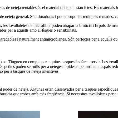
tes de neteja rentables és el material del qual estan fetes. Els materials
 de neteja general. Són duradores i poden suportar múltiples rentades, cos
 les tovalloletes de microfibra poden atrapar la brutícia i la pols de man
des per a aquells amb al·lèrgies o sensibilitats.
gradables i naturalment antimicrobianes. Són perfectes per a aquells qu
uixos. Tingueu en compte per a quines tasques les fareu servir. Les tova
és petites poden ser útils per a neteges ràpides o per arribar a espais re
ó per a tasques de neteja intensives.
a al poder de neteja. Algunes estan dissenyades per a tasques específique
e brutícia que trobes amb més freqüència. Si necessites tovalloletes per a