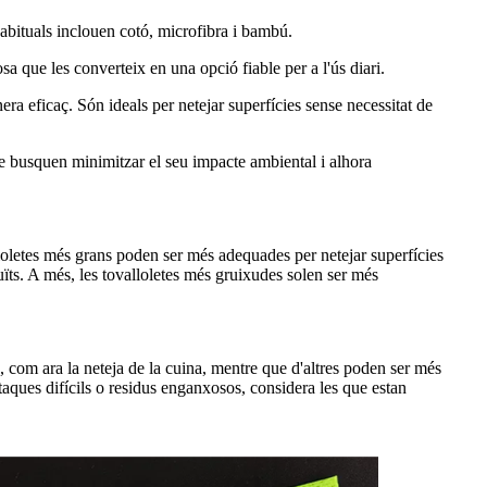
 habituals inclouen cotó, microfibra i bambú.
a que les converteix en una opció fiable per a l'ús diari.
era eficaç. Són ideals per netejar superfícies sense necessitat de
e busquen minimitzar el seu impacte ambiental i alhora
lloletes més grans poden ser més adequades per netejar superfícies
duïts. A més, les tovalloletes més gruixudes solen ser més
s, com ara la neteja de la cuina, mentre que d'altres poden ser més
 taques difícils o residus enganxosos, considera les que estan